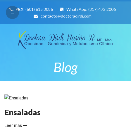
PBX:
(601) 615 3086
WhatsApp:
(317) 472 2006
contacto@doctoradirdi.com
Blog
Ensaladas
Leer más