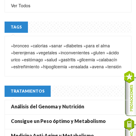
Ver Todos
TAGS
»bronceo
»calorias
»sanar
»diabetes
»para el alma
»berenjenas
»vegetales
»inconvenientes
»gluten
»ácido
urico
»estómago
»salud
»gastritis
»glicemia
»calabacín
»estreñimiento
»hipoglicemia
»ensalada
»avena
»tensión
TRATAMIENTOS
Análisis del Genoma y Nutrición
Consigue un Peso óptimo y Metabolismo
Medicina Anti-Aging y Metabolismo