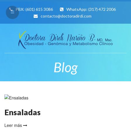
PBX:
(601) 615 3086
WhatsApp:
(317) 472 2006
contacto@doctoradirdi.com
Blog
Ensaladas
Leer más