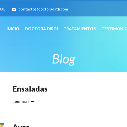
006
contacto@doctoradirdi.com
INICIO
DOCTORA DIRDI
TRATAMIENTOS
TESTIMONI
Blog
Ensaladas
Leer más
Aves