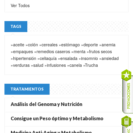
Ver Todos
TAGS
»aceite
»colón
»cereales
»estómago
»deporte
»anemia
»empaques
»remedios caseros
»menta
»frutos secos
»hipertensión
»celiaquía
»ensalada
»insomnio
»ansiedad
»verduras
»salud
»infusiones
»canela
»Trucha
TRATAMIENTOS
Análisis del Genoma y Nutrición
Consigue un Peso óptimo y Metabolismo
Medicina Anti-Aging y Metabolismo