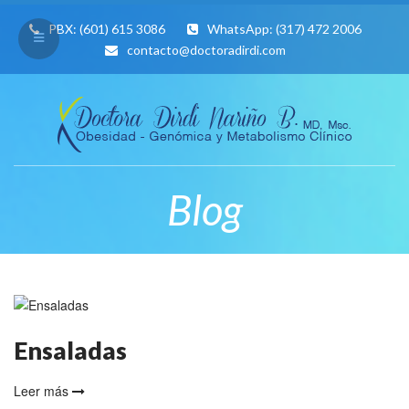
PBX:
(601) 615 3086
WhatsApp:
(317) 472 2006
contacto@doctoradirdi.com
Blog
Ensaladas
Leer más