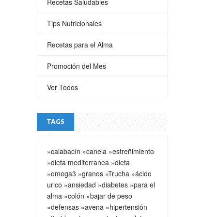
Recetas Saludables
Tips Nutricionales
Recetas para el Alma
Promoción del Mes
Ver Todos
TAGS
»calabacín
»canela
»estreñimiento
»dieta mediterranea
»dieta
»omega3
»granos
»Trucha
»ácido
urico
»ansiedad
»diabetes
»para el
alma
»colón
»bajar de peso
»defensas
»avena
»hipertensión