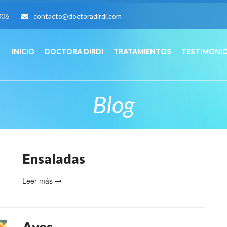
006
contacto@doctoradirdi.com
INICIO
DOCTORA DIRDI
TRATAMIENTOS
TESTIMONI
Blog
Ensaladas
Leer más
Aves