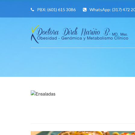
PBX:
(601) 615 3086
WhatsApp:
(317) 472 2