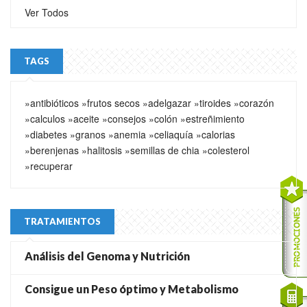
Ver Todos
TAGS
»antibióticos
»frutos secos
»adelgazar
»tiroides
»corazón
»calculos
»aceite
»consejos
»colón
»estreñimiento
»diabetes
»granos
»anemia
»celiaquía
»calorias
»berenjenas
»halitosis
»semillas de chia
»colesterol
»recuperar
TRATAMIENTOS
Análisis del Genoma y Nutrición
Consigue un Peso óptimo y Metabolismo