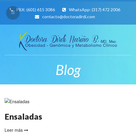
PBX:
(601) 615 3086
WhatsApp:
(317) 472 2006
contacto@doctoradirdi.com
Blog
Ensaladas
Leer más