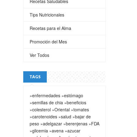
Recetas Saludables
Tips Nutricionales
Recetas para el Alma
Promoción del Mes
Ver Todos
TAGS
»enfermedades
»estómago
»semillas de chia
»beneficios
»colesterol
»Oriental
»tomates
»carotenoides
»salud
»bajar de
peso
»adelgazar
»berenjenas
»FDA
»glicemia
»avena
»azucar