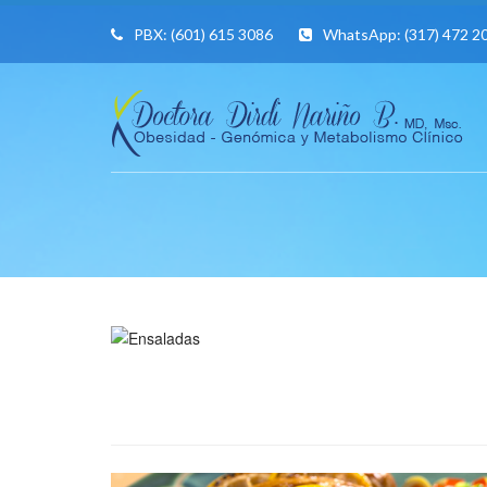
PBX:
(601) 615 3086
WhatsApp:
(317) 472 2