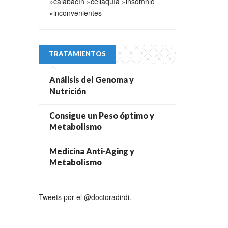
»calabacín
»celiaquía
»insomnio
»inconvenientes
TRATAMIENTOS
Análisis del Genoma y
Nutrición
Consigue un Peso óptimo y
Metabolismo
Medicina Anti-Aging y
Metabolismo
Tweets por el @doctoradirdi.