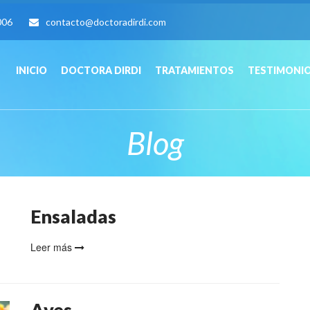
006
contacto@doctoradirdi.com
INICIO
DOCTORA DIRDI
TRATAMIENTOS
TESTIMONI
Blog
Ensaladas
Leer más
Aves